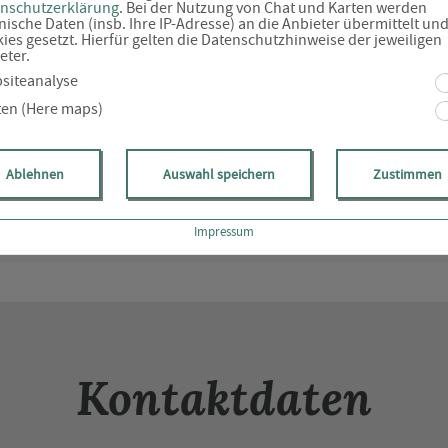
nschutzerklärung
. Bei der Nutzung von Chat und Karten werden
nische Daten (insb. Ihre IP-Adresse) an die Anbieter übermittelt un
ies gesetzt. Hierfür gelten die Datenschutzhinweise der jeweiligen
eter.
siteanalyse
neten Daten müssen angegeben werden.
ten (Here maps)
eingeben, werden an den von Ihnen gewählten Ansprechpartner übermittelt u
ann eine Weitergabe an die zuständige Fachabteilung im Haus erfolgen. Ein
Ablehnen
Auswahl speichern
Zustimmen
ußer zum Zweck der Beantwortung Ihrer Anfrage erfolgt nicht. Zum Beispiel
rung Ihrer Anfrage für die gesetzliche Aufbewahrungsfrist erforderlich sein,
 unmittelbar nötige Bearbeitung hinaus elektronisch gespeichert. Weitere H
Impressum
zerklärung.
Kontaktdaten