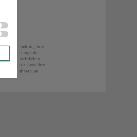
d
nd zur Bearbeitung Ihrer
e andere Nutzung oder
 aus steuerrechtlichen
 in diesem Fall wird Ihre
inweise entnehmen Sie