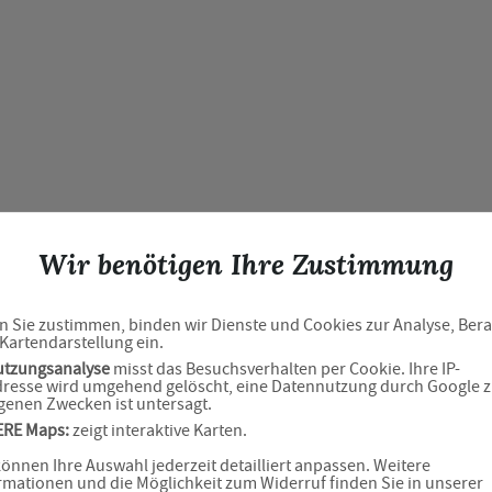
Wir benötigen Ihre Zustimmung
Neues Captcha Gener
 Sie zustimmen, binden wir Dienste und Cookies zur Analyse, Ber
Kartendarstellung ein.
utzungsanalyse
misst das Besuchsverhalten per Cookie. Ihre IP-
Bitte geben Sie den Captcha Text ein
resse wird umgehend gelöscht, eine Datennutzung durch Google 
genen Zwecken ist untersagt.
Captcha*
ERE Maps:
zeigt interaktive Karten.
können Ihre Auswahl jederzeit detailliert anpassen. Weitere
rmationen und die Möglichkeit zum Widerruf finden Sie in unserer