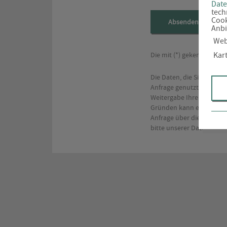
Date
tech
Cook
Absenden
Anbi
Web
Die mit (*) gekennzeich
Kar
Die Daten, die Sie hier 
Anfrage genutzt. Dabei k
Weitergabe Ihrer Daten a
Gründen kann eine Speiche
Anfrage über die für die
bitte unserer Datenschut